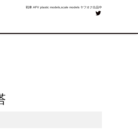
戦車 AFV plastic models,scale models ヤフオク出品中
塔