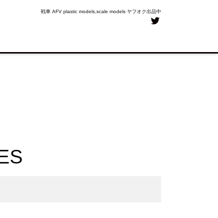
戦車 AFV plastic models,scale models ヤフオク出品中
ES