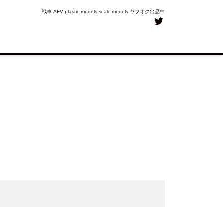
戦車 AFV plastic models,scale models ヤフオク出品中